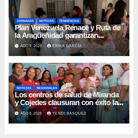
JORNADAS
NOTICIAS
TENDENCIAS
Plan Venezuela Renace y Ruta de
la Aragüeñidad garantizan
atención médica integral en
AGO 8, 2026
ERIKA GARCÍA
Aragua
NOTICIAS
REGIONALES
Los centros de salud de Miranda
y Cojedes clausuran con éxito la
Semana Mundial de la Lactancia
AGO 8, 2026
YENDI BASQUEZ
Materna