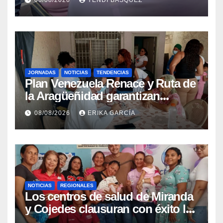
08/08/2026
YENDI BASQUEZ
epidemiológica
JORNADAS
NOTICIAS
TENDENCIAS
Plan Venezuela Renace y Ruta de
la Aragüeñidad garantizan
atención médica integral en
08/08/2026
ERIKA GARCÍA
Aragua
NOTICIAS
REGIONALES
Los centros de salud de Miranda
y Cojedes clausuran con éxito la
Semana Mundial de la Lactancia