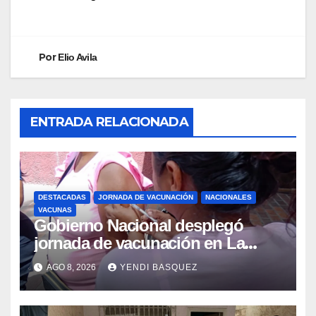
Por
Elio Avila
ENTRADA RELACIONADA
DESTACADAS
JORNADA DE VACUNACIÓN
NACIONALES
VACUNAS
Gobierno Nacional desplegó
jornada de vacunación en La
Guaira para garantizar protección
AGO 8, 2026
YENDI BASQUEZ
epidemiológica