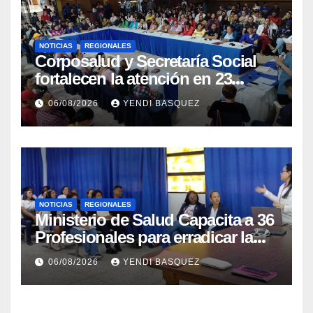
NOTICIAS
REGIONALES
Corposalud y Secretaría Social
fortalecen la atención en 23
municipios
06/08/2026
YENDI BASQUEZ
NOTICIAS
REGIONALES
Ministerio de Salud Capacita a 36
Profesionales para erradicar la
Tuberculosis en Yaracuy
06/08/2026
YENDI BASQUEZ