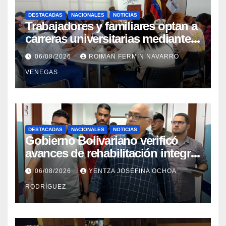
DESTACADAS
NACIONALES
NOTICIAS
Trabajadores y familiares optan a
carreras universitarias mediante
convenio entre MinSalud y la
06/08/2026
ROIMAN FERMIN NAVARRO
UCV
VENEGAS
DESTACADAS
NACIONALES
NOTICIAS
Gobierno Bolivariano verificó
avances de rehabilitación integral
en el Hospital Dr. José María
06/08/2026
YENTZA JOSEFINA OCHOA
Vargas
RODRÍGUEZ