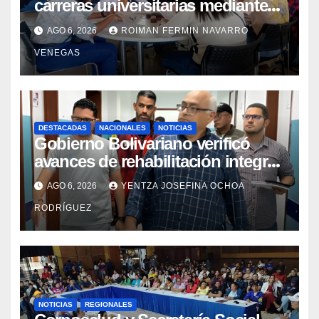
carreras universitarias mediante
convenio entre MinSalud y la UCV
AGO 6, 2026
ROIMAN FERMIN NAVARRO
VENEGAS
DESTACADAS
NACIONALES
NOTICIAS
Gobierno Bolivariano verificó
avances de rehabilitación integral
en el Hospital Dr. José María
AGO 6, 2026
YENTZA JOSEFINA OCHOA
Vargas
RODRÍGUEZ
NOTICIAS
REGIONALES