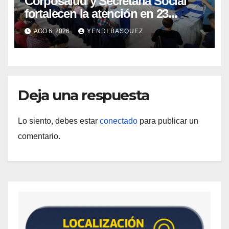
Corposalud y Secretaría Social
fortalecen la atención en 23
municipios
AGO 6, 2026
YENDI BASQUEZ
Deja una respuesta
Lo siento, debes estar
conectado
para publicar un
comentario.