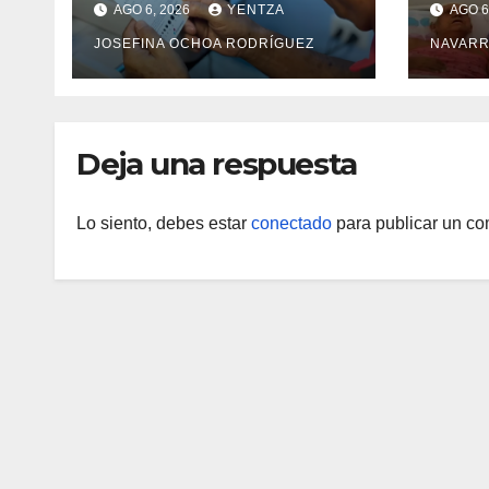
AGO 6, 2026
YENTZA
AGO 6
de cataratas en Zulia
con 
JOSEFINA OCHOA RODRÍGUEZ
NAVARR
camp
Guai
Deja una respuesta
Lo siento, debes estar
conectado
para publicar un co