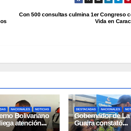
Con 500 consultas culmina 1er Congreso 
los
Vida en Cara
DAS
NACIONALES
NOTICIAS
DESTACADAS
NACIONALES
NOT
erno Bolivariano
Gobernador de La
liega atención
Guaira constató
ral para personas
avances en la