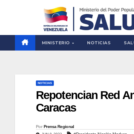
MINISTERIO
NOTICIAS
SAL
NOTICIAS
Repotencian Red Am
Caracas
Por
Prensa Regional
#Presidente Nicolás Maduro