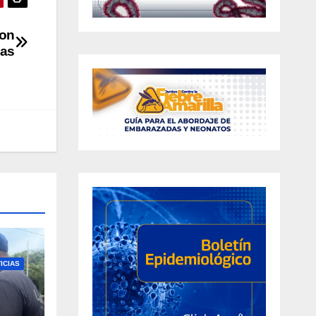
con
cas
ICIAS