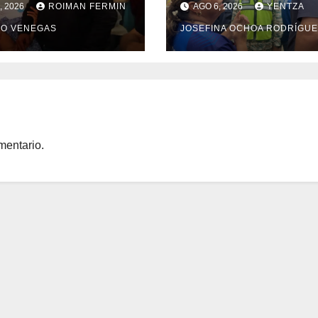
, 2026
ROIMAN FERMIN
AGO 6, 2026
YENTZA
discapacidad en
rehabilitación del
O VENEGAS
JOSEFINA OCHOA RODRÍGUE
amentos de La
Hospitalito de Cati
ra
Mar
mentario.