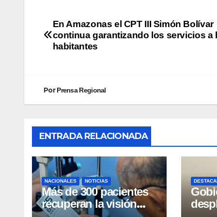
En Amazonas el CPT III Simón Bolívar
continua garantizando los servicios a 
habitantes
Por
Prensa Regional
ENTRADA RELACIONADA
NACIONALES
NOTICIAS
DESTACA
Más de 300 pacientes
Gobi
recuperan la visión
desp
con cirugías gratuitas
integ