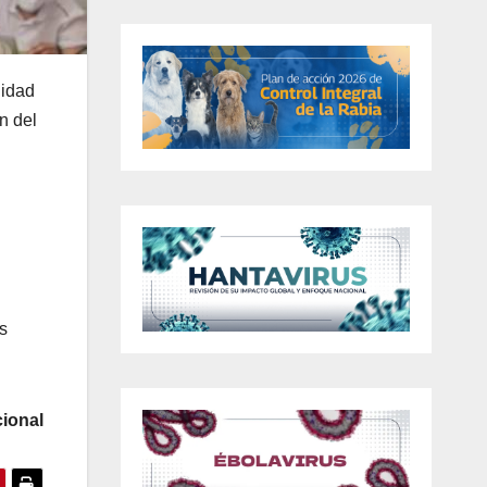
lidad
n d
el
s
ional