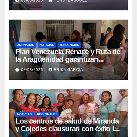
08/08/2026
YENDI BASQUEZ
epidemiológica
JORNADAS
NOTICIAS
TENDENCIAS
Plan Venezuela Renace y Ruta de
la Aragüeñidad garantizan
atención médica integral en
08/08/2026
ERIKA GARCÍA
Aragua
NOTICIAS
REGIONALES
Los centros de salud de Miranda
y Cojedes clausuran con éxito la
Semana Mundial de la Lactancia