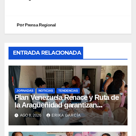
Por
Prensa Regional
ENTRADA RELACIONADA
JORNADAS
NOTICIAS
TENDENCIAS
Plan Venezuela Renace y Ruta de
la Aragüeñidad garantizan
atención médica integral en
AGO 8, 2026
ERIKA GARCÍA
Aragua