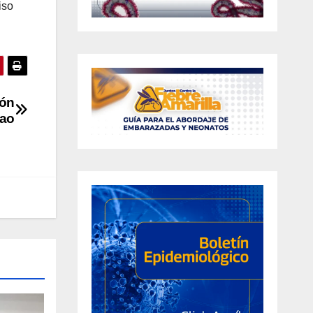
iso
ión
Pao