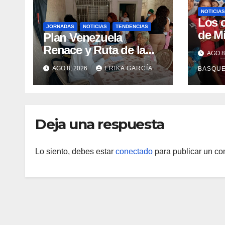
NOTICIAS
Los 
JORNADAS
NOTICIAS
TENDENCIAS
de M
Plan Venezuela
claus
Renace y Ruta de la
AGO 8
Sema
Aragüeñidad
AGO 8, 2026
ERIKA GARCÍA
BASQU
Lact
garantizan atención
médica integral en
Aragua
Deja una respuesta
Lo siento, debes estar
conectado
para publicar un co