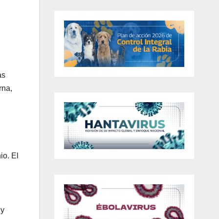
as
rna,
io. El
 y