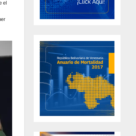
e el
mer