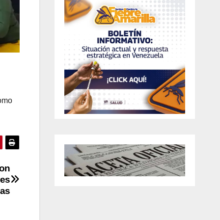
como
ron
res
nas