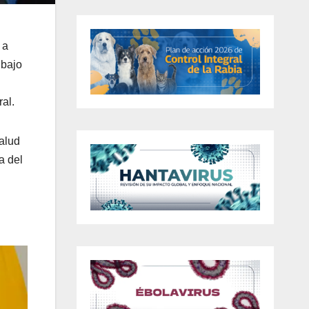
 a
 bajo
al.
salud
a del