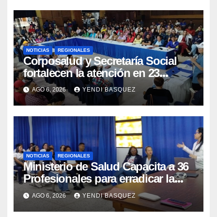
NOTICIAS
REGIONALES
Corposalud y Secretaría Social
fortalecen la atención en 23
municipios
AGO 6, 2026
YENDI BASQUEZ
NOTICIAS
REGIONALES
Ministerio de Salud Capacita a 36
Profesionales para erradicar la
Tuberculosis en Yaracuy
AGO 6, 2026
YENDI BASQUEZ