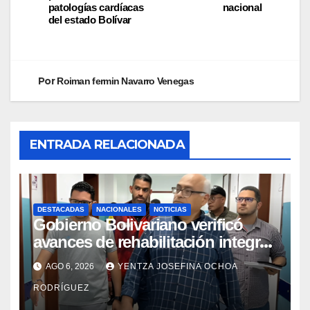
patologías cardíacas
nacional
del estado Bolívar
Por
Roiman fermin Navarro Venegas
ENTRADA RELACIONADA
DESTACADAS
NACIONALES
NOTICIAS
Gobierno Bolivariano verificó
avances de rehabilitación integral
en el Hospital Dr. José María
AGO 6, 2026
YENTZA JOSEFINA OCHOA
Vargas
RODRÍGUEZ