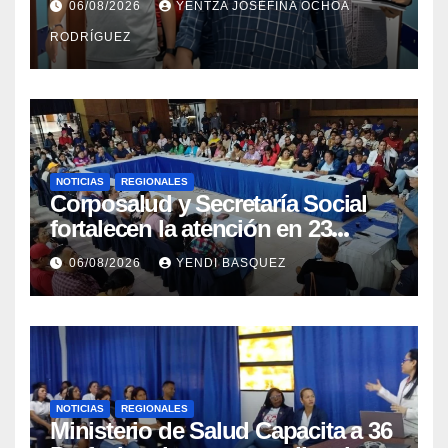
06/08/2026
YENTZA JOSEFINA OCHOA
Vargas
RODRÍGUEZ
NOTICIAS
REGIONALES
Corposalud y Secretaría Social
fortalecen la atención en 23
municipios
06/08/2026
YENDI BASQUEZ
NOTICIAS
REGIONALES
Ministerio de Salud Capacita a 36