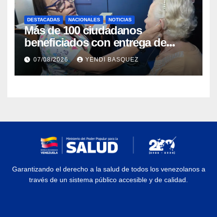
DESTACADAS
NACIONALES
NOTICIAS
Más de 100 ciudadanos
beneficiados con entrega de
prótesis auditivas en el Centro de
07/08/2026
YENDI BASQUEZ
Rehabilitación J.J. Arvelo
Garantizando el derecho a la salud de todos los venezolanos a
través de un sistema público accesible y de calidad.