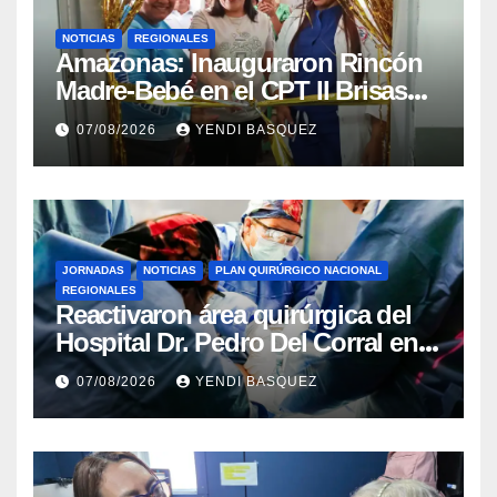
NOTICIAS
REGIONALES
​Amazonas: Inauguraron Rincón
Madre-Bebé en el CPT II Brisas
del Aeropuerto ​Inauguraron
07/08/2026
YENDI BASQUEZ
Rincón
JORNADAS
NOTICIAS
PLAN QUIRÚRGICO NACIONAL
REGIONALES
Reactivaron área quirúrgica del
Hospital Dr. Pedro Del Corral en
Guárico
07/08/2026
YENDI BASQUEZ