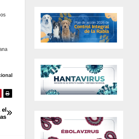
los
iana
ional
 el
nas