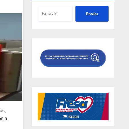
Envíar
os,
ón a