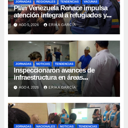
JORNADAS
REGIONALES
TENDENCIAS
VACUNAS
​Plan Venezuela Renace impulsa
atención integral a refugiados y
evaluación de vacunación en
AGO 5, 2026
ERIKA GARCÍA
Aragua
JORNADAS
NOTICIAS
TENDENCIAS
Inspeccionaron avances de
infraestructura en áreas
prioritarias del IAHULA
AGO 4, 2026
ERIKA GARCÍA
JORNADAS
NACIONALES
NOTICIAS
TENDENCIAS