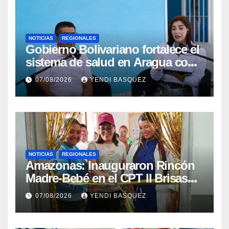
NOTICIAS
REGIONALES
Gobierno Bolivariano fortalece el
sistema de salud en Aragua con
la reinauguración del CDI La
07/08/2026
YENDI BASQUEZ
Mora
NOTICIAS
REGIONALES
​Amazonas: Inauguraron Rincón
Madre-Bebé en el CPT II Brisas
del Aeropuerto ​Inauguraron
07/08/2026
YENDI BASQUEZ
Rincón