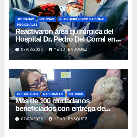
JORNADAS
NOTICIAS
PLAN QUIRÚRGICO NACIONAL
REGIONALES
Reactivaron área quirúrgica del
Hospital Dr. Pedro Del Corral en
Guárico
07/08/2026
YENDI BASQUEZ
DESTACADAS
NACIONALES
NOTICIAS
Más de 100 ciudadanos
beneficiados con entrega de
prótesis auditivas en el Centro de
07/08/2026
YENDI BASQUEZ
Rehabilitación J.J. Arvelo