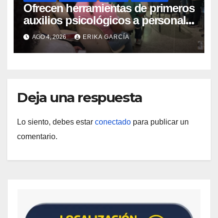
Ofrecen herramientas de primeros
auxilios psicológicos a personal
de salud en el Ambulatorio La
AGO 4, 2026
ERIKA GARCÍA
Guaira
Deja una respuesta
Lo siento, debes estar
conectado
para publicar un
comentario.