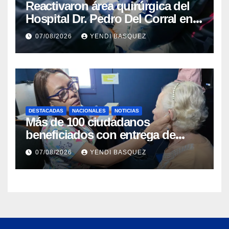
Reactivaron área quirúrgica del
Hospital Dr. Pedro Del Corral en
Guárico
07/08/2026
YENDI BASQUEZ
DESTACADAS
NACIONALES
NOTICIAS
Más de 100 ciudadanos
beneficiados con entrega de
prótesis auditivas en el Centro de
07/08/2026
YENDI BASQUEZ
Rehabilitación J.J. Arvelo