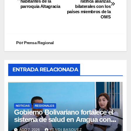
habitantes de la
ratifica alianzas
parroquia Altagracia
bilaterales con los
países miembros de la
OMS
Por
Prensa Regional
ENTRADA RELACIONADA
NOTICIAS
REGIONALES
Gobierno Bolivariano fortalece el
sistema de salud en Aragua con
la reinauguración del CDI La Mora
AGO 7, 2026
YENDI BASQUEZ