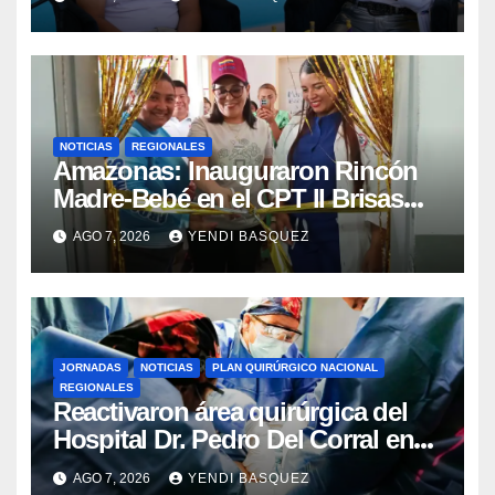
NOTICIAS
REGIONALES
​Amazonas: Inauguraron Rincón
Madre-Bebé en el CPT II Brisas
del Aeropuerto ​Inauguraron
AGO 7, 2026
YENDI BASQUEZ
Rincón
JORNADAS
NOTICIAS
PLAN QUIRÚRGICO NACIONAL
REGIONALES
Reactivaron área quirúrgica del
Hospital Dr. Pedro Del Corral en
Guárico
AGO 7, 2026
YENDI BASQUEZ