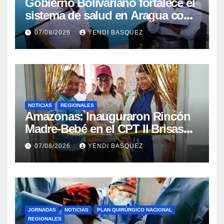
Gobierno Bolivariano fortalece el
sistema de salud en Aragua con
la reinauguración del CDI La
07/08/2026
YENDI BASQUEZ
Mora
NOTICIAS
REGIONALES
​Amazonas: Inauguraron Rincón
Madre-Bebé en el CPT II Brisas
del Aeropuerto ​Inauguraron
07/08/2026
YENDI BASQUEZ
Rincón
JORNADAS
NOTICIAS
PLAN QUIRÚRGICO NACIONAL
REGIONALES