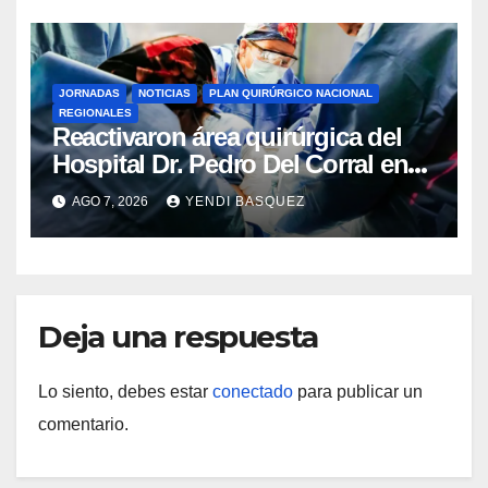
JORNADAS
NOTICIAS
PLAN QUIRÚRGICO NACIONAL
REGIONALES
Reactivaron área quirúrgica del
Hospital Dr. Pedro Del Corral en
Guárico
AGO 7, 2026
YENDI BASQUEZ
Deja una respuesta
Lo siento, debes estar
conectado
para publicar un
comentario.