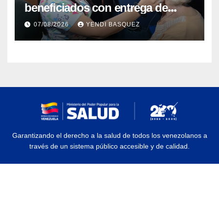
beneficiados con entrega de
prótesis auditivas en el Centro de
07/08/2026
YENDI BASQUEZ
Rehabilitación J.J. Arvelo
Garantizando el derecho a la salud de todos los venezolanos a
través de un sistema público accesible y de calidad.