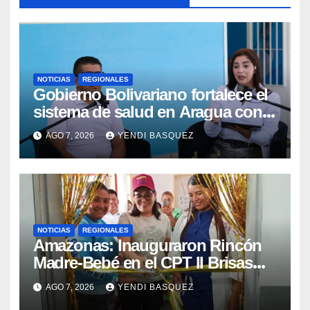
NOTICIAS
REGIONALES
Gobierno Bolivariano fortalece el
sistema de salud en Aragua con
la reinauguración del CDI La Mora
AGO 7, 2026
YENDI BASQUEZ
NOTICIAS
REGIONALES
​Amazonas: Inauguraron Rincón
Madre-Bebé en el CPT II Brisas
del Aeropuerto ​Inauguraron
AGO 7, 2026
YENDI BASQUEZ
Rincón