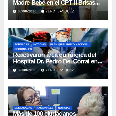
Madre-Bebé en el CPT II Brisas
del Aeropuerto ​Inauguraron
07/08/2026
YENDI BASQUEZ
Rincón
JORNADAS
NOTICIAS
PLAN QUIRÚRGICO NACIONAL
REGIONALES
Reactivaron área quirúrgica del
Hospital Dr. Pedro Del Corral en
Guárico
07/08/2026
YENDI BASQUEZ
DESTACADAS
NACIONALES
NOTICIAS
Más de 100 ciudadanos