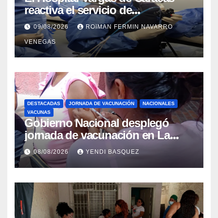
reactiva el servicio de
Colangiopancreatografía
09/08/2026
ROIMAN FERMIN NAVARRO
Retrógrada Endoscópica para
VENEGAS
beneficiar a cientos de pacientes
DESTACADAS
JORNADA DE VACUNACIÓN
NACIONALES
VACUNAS
Gobierno Nacional desplegó
jornada de vacunación en La
Guaira para garantizar protección
08/08/2026
YENDI BASQUEZ
epidemiológica