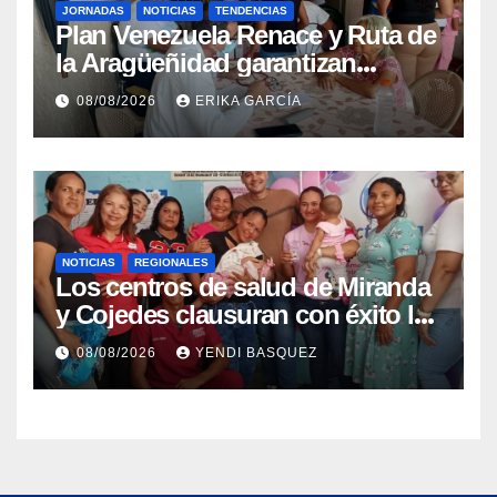
JORNADAS
NOTICIAS
TENDENCIAS
Plan Venezuela Renace y Ruta de
la Aragüeñidad garantizan
atención médica integral en
08/08/2026
ERIKA GARCÍA
Aragua
NOTICIAS
REGIONALES
Los centros de salud de Miranda
y Cojedes clausuran con éxito la
Semana Mundial de la Lactancia
08/08/2026
YENDI BASQUEZ
Materna