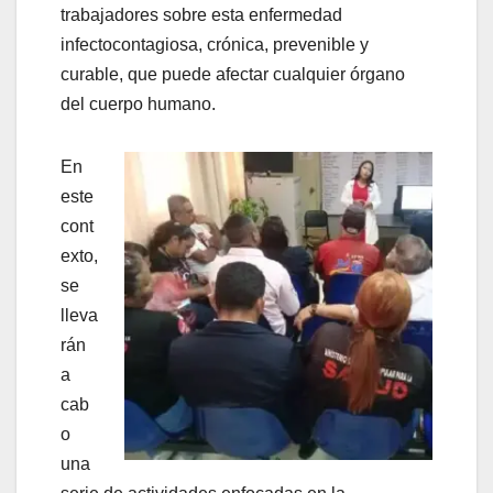
trabajadores sobre esta enfermedad
infectocontagiosa, crónica, prevenible y
curable, que puede afectar cualquier órgano
del cuerpo humano.
En
este
cont
exto,
se
lleva
rán
a
cab
o
una