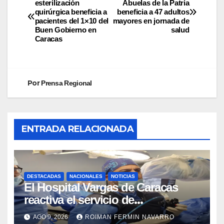
esterilización
Abuelas de la Patria
quirúrgica beneficia a
beneficia a 47 adultos
pacientes del 1×10 del
mayores en jornada de
Buen Gobierno en
salud
Caracas
Por
Prensa Regional
ENTRADA RELACIONADA
DESTACADAS
NACIONALES
NOTICIAS
El Hospital Vargas de Caracas
reactiva el servicio de
Colangiopancreatografía
AGO 9, 2026
ROIMAN FERMIN NAVARRO