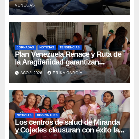
Retrógrada Endoscópica para
VENEGAS
beneficiar a cientos de pacientes
JORNADAS
NOTICIAS
TENDENCIAS
Plan Venezuela Renace y Ruta de
la Aragüeñidad garantizan
atención médica integral en
AGO 8, 2026
ERIKA GARCÍA
Aragua
NOTICIAS
REGIONALES
Los centros de salud de Miranda
y Cojedes clausuran con éxito la
Semana Mundial de la Lactancia