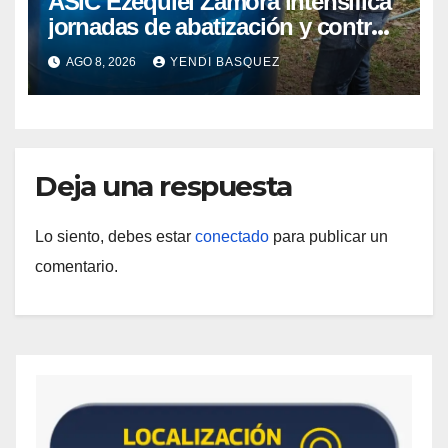
ASIC Ezequiel Zamora intensifica
jornadas de abatización y control
de vectores en comunidades del
AGO 8, 2026
YENDI BASQUEZ
Guárico
Deja una respuesta
Lo siento, debes estar
conectado
para publicar un
comentario.