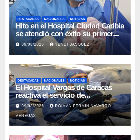
DESTACADAS
NACIONALES
NOTICIAS
Hito en el Hospital Ciudad Caribia
se atendió con éxito su primer
parto gemelar
09/08/2026
YENDI BASQUEZ
DESTACADAS
NACIONALES
NOTICIAS
El Hospital Vargas de Caracas
reactiva el servicio de
Colangiopancreatografía
09/08/2026
ROIMAN FERMIN NAVARRO
Retrógrada Endoscópica para
VENEGAS
beneficiar a cientos de pacientes