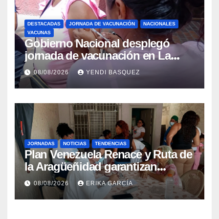
DESTACADAS
JORNADA DE VACUNACIÓN
NACIONALES
VACUNAS
Gobierno Nacional desplegó
jornada de vacunación en La
Guaira para garantizar protección
08/08/2026
YENDI BASQUEZ
epidemiológica
JORNADAS
NOTICIAS
TENDENCIAS
Plan Venezuela Renace y Ruta de
la Aragüeñidad garantizan
atención médica integral en
08/08/2026
ERIKA GARCÍA
Aragua