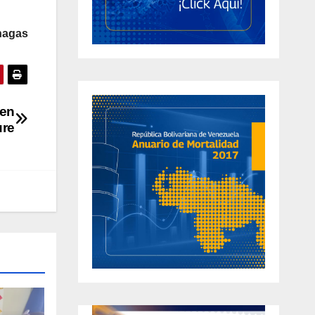
nagas
 en
ure