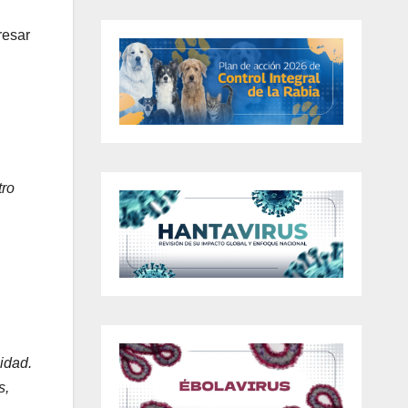
resar
tro
idad.
s,