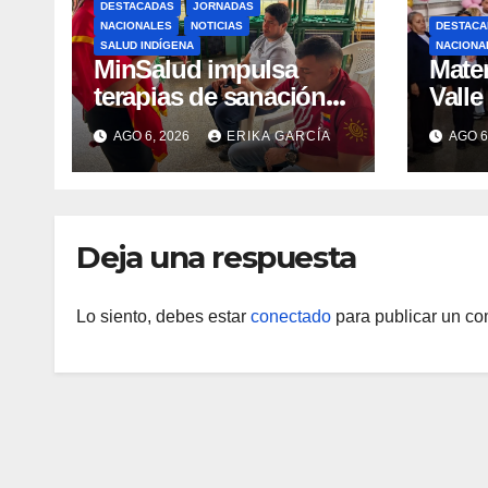
DESTACADAS
JORNADAS
NACIONALES
NOTICIAS
DESTACA
SALUD INDÍGENA
NACIONA
MinSalud impulsa
Mater
terapias de sanación
Valle
emocional y resiliencia
lacta
AGO 6, 2026
ERIKA GARCÍA
AGO 6
post-sismo junto a
como
comunidades
soste
indígenas en Caracas
Deja una respuesta
Lo siento, debes estar
conectado
para publicar un co