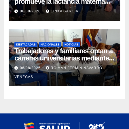
promueve la lactancia materna
como un inicio sostenible para la
06/08/2026
ERIKA GARCÍA
vida
DESTACADAS
NACIONALES
NOTICIAS
Trabajadores y familiares optan a
carreras universitarias mediante
convenio entre MinSalud y la
06/08/2026
ROIMAN FERMIN NAVARRO
UCV
VENEGAS