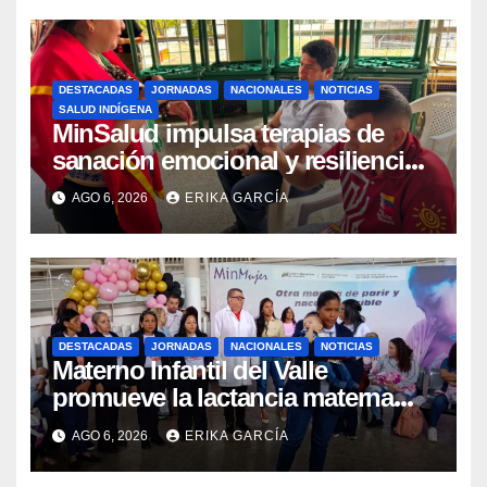
DESTACADAS
JORNADAS
NACIONALES
NOTICIAS
SALUD INDÍGENA
MinSalud impulsa terapias de
sanación emocional y resiliencia
post-sismo junto a comunidades
AGO 6, 2026
ERIKA GARCÍA
indígenas en Caracas
DESTACADAS
JORNADAS
NACIONALES
NOTICIAS
Materno Infantil del Valle
promueve la lactancia materna
como un inicio sostenible para la
AGO 6, 2026
ERIKA GARCÍA
vida