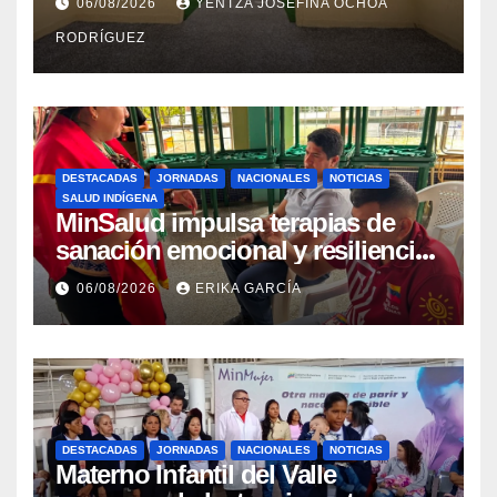
06/08/2026
YENTZA JOSEFINA OCHOA
Integral Aragua
RODRÍGUEZ
DESTACADAS
JORNADAS
NACIONALES
NOTICIAS
SALUD INDÍGENA
MinSalud impulsa terapias de
sanación emocional y resiliencia
post-sismo junto a comunidades
06/08/2026
ERIKA GARCÍA
indígenas en Caracas
DESTACADAS
JORNADAS
NACIONALES
NOTICIAS
Materno Infantil del Valle