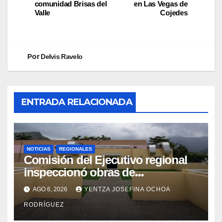
comunidad Brisas del
en Las Vegas de
Valle
Cojedes
Por
Delvis Ravelo
ENTRADA RELACIONADA
NOTICIAS
REGIONALES
Comisión del Ejecutivo regional
inspeccionó obras de
recuperación en la Maternidad
AGO 6, 2026
YENTZA JOSEFINA OCHOA
Integral Aragua
RODRÍGUEZ