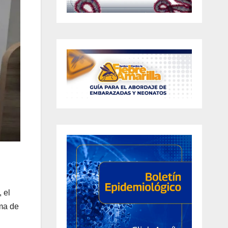
 el
oma de