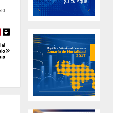
red
ial
pio
gua