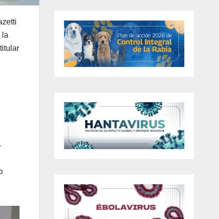
zetti
 la
itular
.
o