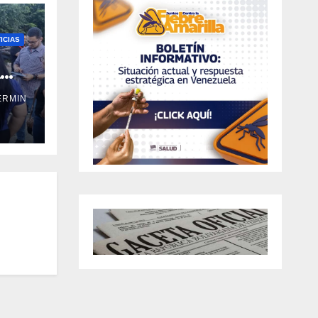
ICIAS
a
ERMIN
ral
ño y