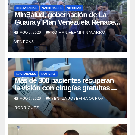
DESTACADAS
NACIONALES
NOTICIAS
MinSalud, gobernación de La
Guaira y Plan Venezuela Renace
iniciaron la rehabilitación integral
AGO 7, 2026
ROIMAN FERMIN NAVARRO
del Centro Psicofamiliar El Niño y
VENEGAS
el Mar
NACIONALES
NOTICIAS
Más de 300 pacientes recuperan
la visión con cirugías gratuitas de
cataratas en Zulia
AGO 6, 2026
YENTZA JOSEFINA OCHOA
RODRÍGUEZ