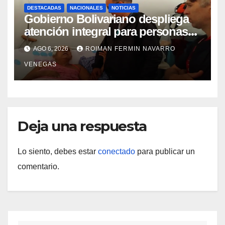
DESTACADAS
NACIONALES
NOTICIAS
Gobierno Bolivariano despliega
atención integral para personas
con discapacidad en
AGO 6, 2026
ROIMAN FERMIN NAVARRO
campamentos de La Guaira
VENEGAS
Deja una respuesta
Lo siento, debes estar
conectado
para publicar un
comentario.