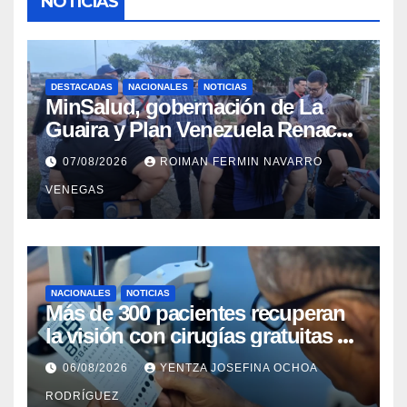
NOTICIAS
DESTACADAS
NACIONALES
NOTICIAS
MinSalud, gobernación de La
Guaira y Plan Venezuela Renace
iniciaron la rehabilitación integral
07/08/2026
ROIMAN FERMIN NAVARRO
del Centro Psicofamiliar El Niño y
VENEGAS
el Mar
NACIONALES
NOTICIAS
Más de 300 pacientes recuperan
la visión con cirugías gratuitas de
cataratas en Zulia
06/08/2026
YENTZA JOSEFINA OCHOA
RODRÍGUEZ