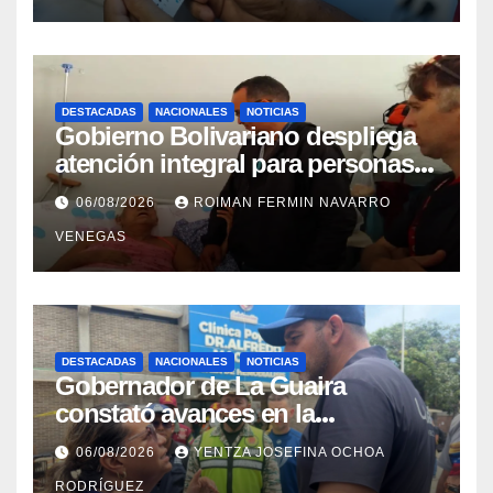
DESTACADAS
NACIONALES
NOTICIAS
Gobierno Bolivariano despliega
atención integral para personas
con discapacidad en
06/08/2026
ROIMAN FERMIN NAVARRO
campamentos de La Guaira
VENEGAS
DESTACADAS
NACIONALES
NOTICIAS
Gobernador de La Guaira
constató avances en la
rehabilitación del Hospitalito de
06/08/2026
YENTZA JOSEFINA OCHOA
Catia la Mar
RODRÍGUEZ