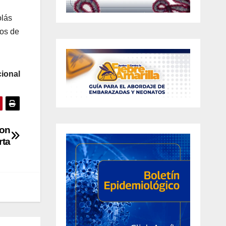
olás
tos de
ional
con
rta