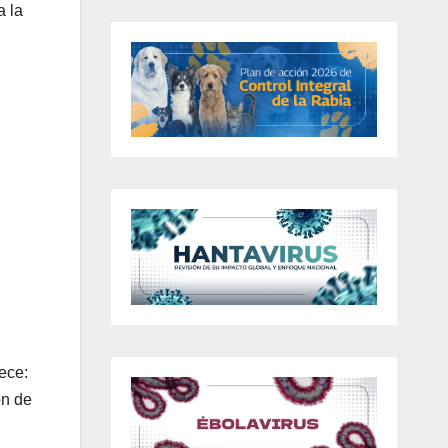
a la
rece:
ón de