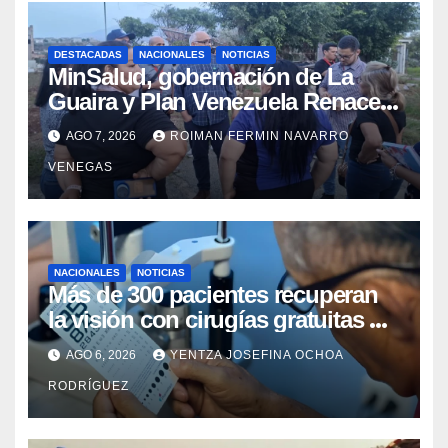
DESTACADAS
NACIONALES
NOTICIAS
MinSalud, gobernación de La
Guaira y Plan Venezuela Renace
iniciaron la rehabilitación integral
AGO 7, 2026
ROIMAN FERMIN NAVARRO
del Centro Psicofamiliar El Niño y
VENEGAS
el Mar
NACIONALES
NOTICIAS
Más de 300 pacientes recuperan
la visión con cirugías gratuitas de
cataratas en Zulia
AGO 6, 2026
YENTZA JOSEFINA OCHOA
RODRÍGUEZ