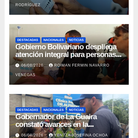
RODRÍGUEZ
DESTACADAS
NACIONALES
NOTICIAS
Gobierno Bolivariano despliega
atención integral para personas
con discapacidad en
06/08/2026
ROIMAN FERMIN NAVARRO
campamentos de La Guaira
VENEGAS
DESTACADAS
NACIONALES
NOTICIAS
Gobernador de La Guaira
constató avances en la
rehabilitación del Hospitalito de
06/08/2026
YENTZA JOSEFINA OCHOA