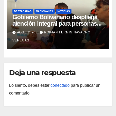
DESTACADAS
NACIONALES
NOTICIAS
Gobierno Bolivariano despliega
atención integral para personas
con discapacidad en
AGO 6, 2026
ROIMAN FERMIN NAVARRO
campamentos de La Guaira
VENEGAS
Deja una respuesta
Lo siento, debes estar
conectado
para publicar un
comentario.