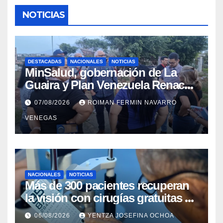
NOTICIAS
DESTACADAS
NACIONALES
NOTICIAS
MinSalud, gobernación de La
Guaira y Plan Venezuela Renace
iniciaron la rehabilitación integral
07/08/2026
ROIMAN FERMIN NAVARRO
del Centro Psicofamiliar El Niño y
VENEGAS
el Mar
NACIONALES
NOTICIAS
Más de 300 pacientes recuperan
la visión con cirugías gratuitas de
cataratas en Zulia
06/08/2026
YENTZA JOSEFINA OCHOA