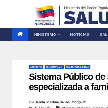
MINISTERIO
NOTICIAS
SAL
NOTICIAS
REGIONALES
SALUD COLECTIVA
Sistema Público de 
especializada a fam
Por
Yentza Josefina Ochoa Rodríguez
,
,
#Aragua
#Atención Integral
#