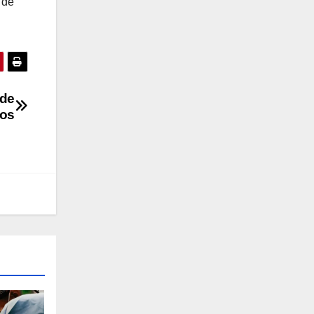
 de
 de
ños