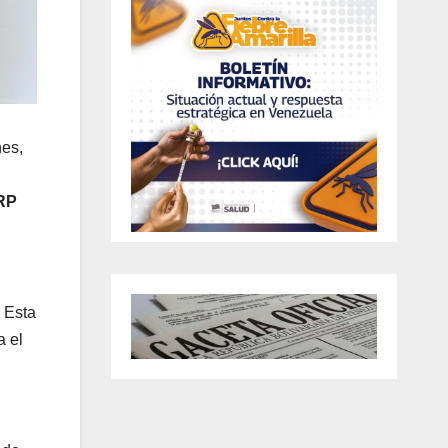
nes,
SRP
. Esta
a el