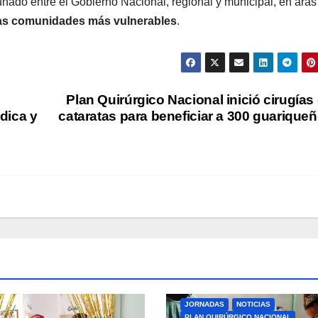
ado entre el Gobierno Nacional, regional y municipal, en aras
e las comunidades más vulnerables
.
Plan Quirúrgico Nacional inició cirugías
dica y
cataratas para beneficiar a 300 guarique
JORNADAS
NOTICIAS
PLAN QUIRÚRGICO NACIONAL