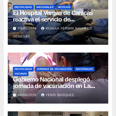
DESTACADAS
NACIONALES
NOTICIAS
El Hospital Vargas de Caracas
reactiva el servicio de
Colangiopancreatografía
09/08/2026
ROIMAN FERMIN NAVARRO
Retrógrada Endoscópica para
VENEGAS
beneficiar a cientos de pacientes
DESTACADAS
JORNADA DE VACUNACIÓN
NACIONALES
VACUNAS
Gobierno Nacional desplegó
jornada de vacunación en La
Guaira para garantizar protección
08/08/2026
YENDI BASQUEZ
epidemiológica