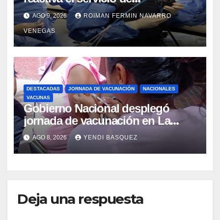
Colangiopancreatografía
AGO 9, 2026
ROIMAN FERMIN NAVARRO
Retrógrada Endoscópica para
VENEGAS
beneficiar a cientos de pacientes
DESTACADAS
JORNADA DE VACUNACIÓN
NACIONALES
VACUNAS
Gobierno Nacional desplegó
jornada de vacunación en La
Guaira para garantizar protección
AGO 8, 2026
YENDI BASQUEZ
epidemiológica
Deja una respuesta