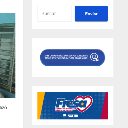
Envíar
lizó