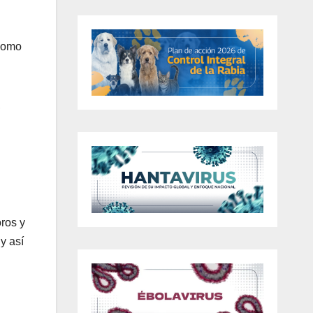
 como
,
ros y
y así