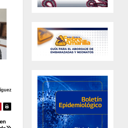
íguez
 en