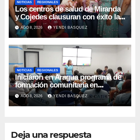
NOTICIAS
REGIONALES
Los centros de salud de Miranda
y Cojedes clausuran con éxito la
Semana Mundial de la Lactancia
AGO 8, 2026
YENDI BASQUEZ
Materna
NOTICIAS
REGIONALES
Iniciaron en Aragua programa de
formación comunitaria en
atención a personas con
AGO 8, 2026
YENDI BASQUEZ
discapacidad
Deja una respuesta