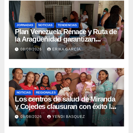
JORNADAS
NOTICIAS
TENDENCIAS
Plan Venezuela Renace y Ruta de
la Aragüeñidad garantizan
atención médica integral en
08/08/2026
ERIKA GARCÍA
Aragua
NOTICIAS
REGIONALES
Los centros de salud de Miranda
y Cojedes clausuran con éxito la
Semana Mundial de la Lactancia
08/08/2026
YENDI BASQUEZ
Materna