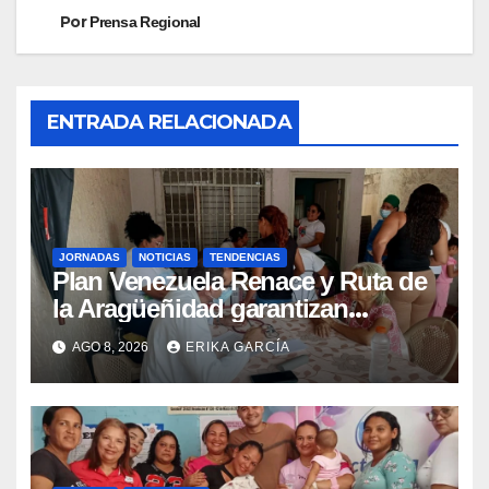
Por
Prensa Regional
ENTRADA RELACIONADA
JORNADAS
NOTICIAS
TENDENCIAS
Plan Venezuela Renace y Ruta de
la Aragüeñidad garantizan
atención médica integral en
AGO 8, 2026
ERIKA GARCÍA
Aragua