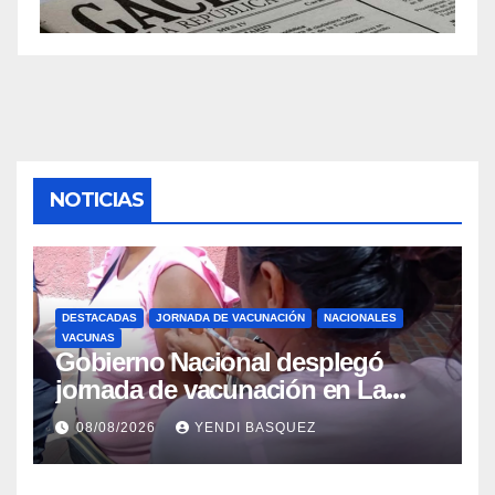
NOTICIAS
DESTACADAS
JORNADA DE VACUNACIÓN
NACIONALES
VACUNAS
Gobierno Nacional desplegó
jornada de vacunación en La
Guaira para garantizar protección
08/08/2026
YENDI BASQUEZ
epidemiológica