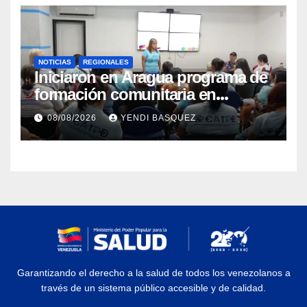
NOTICIAS
REGIONALES
Iniciaron en Aragua programa de
formación comunitaria en
atención a personas con
08/08/2026
YENDI BASQUEZ
discapacidad
Garantizando el derecho a la salud de todos los venezolanos a
través de un sistema público accesible y de calidad.