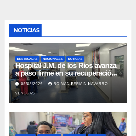
NOTICIAS
DESTACADAS
NACIONALES
NOTICIAS
Hospital J.M. de los Ríos avanza
a paso firme en su recuperación
tras los recientes eventos
05/08/2026
ROIMAN FERMIN NAVARRO
sísmicos
VENEGAS