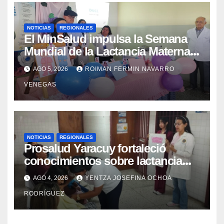
NOTICIAS
REGIONALES
El MinSalud impulsa la Semana
Mundial de la Lactancia Materna
con un despliegue comunitario
AGO 5, 2026
ROIMAN FERMIN NAVARRO
en Cojedes Mérida y Yaracuy
VENEGAS
NOTICIAS
REGIONALES
Prosalud Yaracuy fortaleció
conocimientos sobre lactancia
materna en la red de ASIC
AGO 4, 2026
YENTZA JOSEFINA OCHOA
RODRÍGUEZ