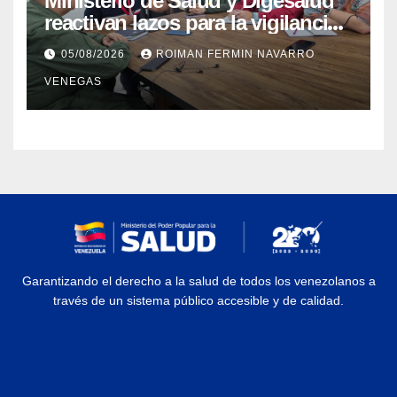
Ministerio de Salud y Digesalud
reactivan lazos para la vigilancia
epidemiológica y el control de
05/08/2026
ROIMAN FERMIN NAVARRO
enfermedades
VENEGAS
Garantizando el derecho a la salud de todos los venezolanos a
través de un sistema público accesible y de calidad.