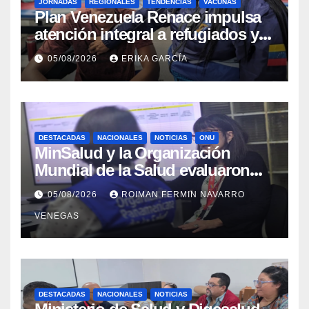
JORNADAS
REGIONALES
TENDENCIAS
VACUNAS
​Plan Venezuela Renace impulsa
atención integral a refugiados y
evaluación de vacunación en
05/08/2026
ERIKA GARCÍA
Aragua
DESTACADAS
NACIONALES
NOTICIAS
ONU
MinSalud y la Organización
Mundial de la Salud evaluaron
propuesta técnica integral en
05/08/2026
ROIMAN FERMIN NAVARRO
materia de agua saneamiento e
VENEGAS
higiene ante contingencia
sísmica
DESTACADAS
NACIONALES
NOTICIAS