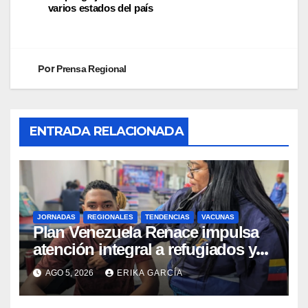
varios estados del país
Por
Prensa Regional
ENTRADA RELACIONADA
JORNADAS
REGIONALES
TENDENCIAS
VACUNAS
​Plan Venezuela Renace impulsa
atención integral a refugiados y
evaluación de vacunación en
AGO 5, 2026
ERIKA GARCÍA
Aragua