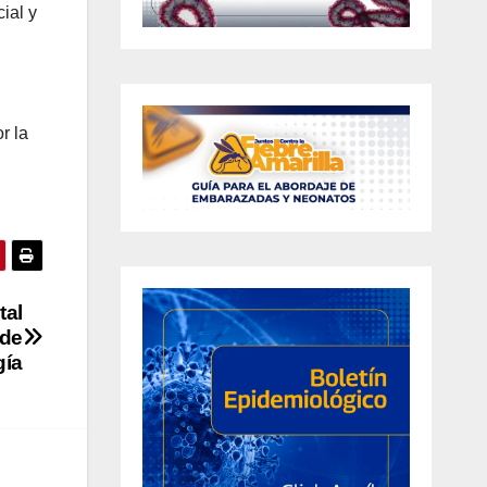
ial y
r la
tal
 de
gía