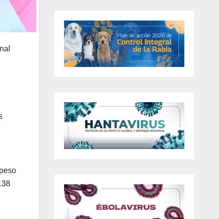
nal
s
 peso
138