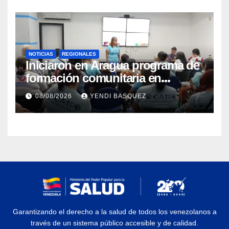
NOTICIAS
REGIONALES
Iniciaron en Aragua programa de
formación comunitaria en
atención a personas con
08/08/2026
YENDI BASQUEZ
discapacidad
Garantizando el derecho a la salud de todos los venezolanos a
través de un sistema público accesible y de calidad.