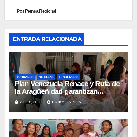
Por
Prensa Regional
ENTRADA RELACIONADA
JORNADAS
NOTICIAS
TENDENCIAS
Plan Venezuela Renace y Ruta de
la Aragüeñidad garantizan
atención médica integral en
AGO 8, 2026
ERIKA GARCÍA
Aragua