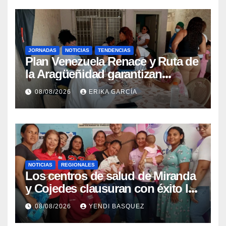
JORNADAS
NOTICIAS
TENDENCIAS
Plan Venezuela Renace y Ruta de
la Aragüeñidad garantizan
atención médica integral en
08/08/2026
ERIKA GARCÍA
Aragua
NOTICIAS
REGIONALES
Los centros de salud de Miranda
y Cojedes clausuran con éxito la
Semana Mundial de la Lactancia
08/08/2026
YENDI BASQUEZ
Materna