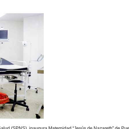
alud (SPNS), inaugura Maternidad “Jesús de Nazareth” de Pue