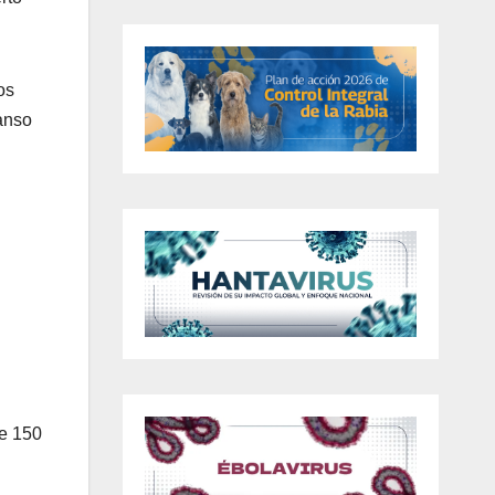
os
canso
de 150