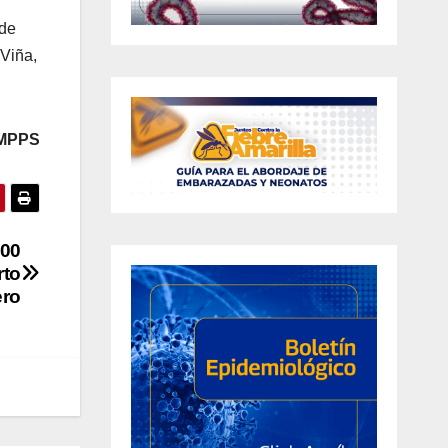
 de
 Viña,
PS
400
rto
ro