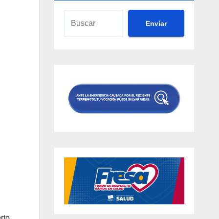
Envíar
rto