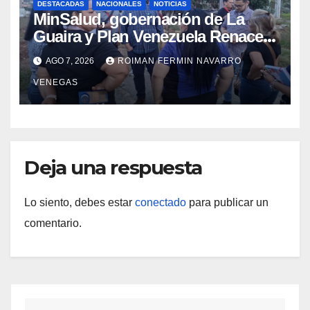
DESTACADAS
NACIONALES
NOTICIAS
MinSalud, gobernación de La
Guaira y Plan Venezuela Renace
iniciaron la rehabilitación integral
AGO 7, 2026
ROIMAN FERMIN NAVARRO
del Centro Psicofamiliar El Niño y
VENEGAS
el Mar
Deja una respuesta
Lo siento, debes estar
conectado
para publicar un
comentario.