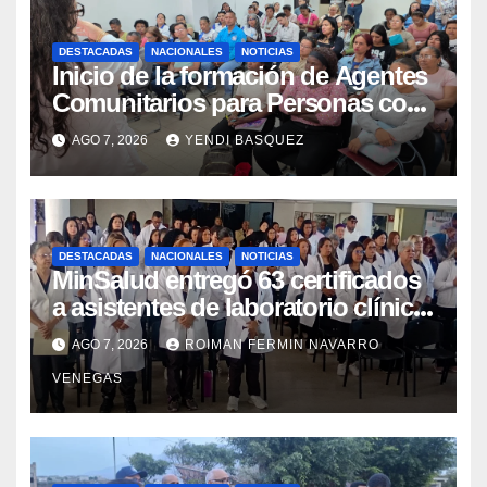
DESTACADAS
NACIONALES
NOTICIAS
Inicio de la formación de Agentes
Comunitarios para Personas con
Discapacidad en el Centro de
AGO 7, 2026
YENDI BASQUEZ
Rehabilitación J.J. Arvelo
DESTACADAS
NACIONALES
NOTICIAS
MinSalud entregó 63 certificados
a asistentes de laboratorio clínico
para garantizar respaldo legal y
AGO 7, 2026
ROIMAN FERMIN NAVARRO
profesional
VENEGAS