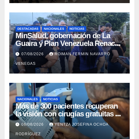
DESTACADAS
NACIONALES
NOTICIAS
MinSalud, gobernación de La
Guaira y Plan Venezuela Renace
iniciaron la rehabilitación integral
07/08/2026
ROIMAN FERMIN NAVARRO
del Centro Psicofamiliar El Niño y
VENEGAS
el Mar
NACIONALES
NOTICIAS
Más de 300 pacientes recuperan
la visión con cirugías gratuitas de
cataratas en Zulia
06/08/2026
YENTZA JOSEFINA OCHOA
RODRÍGUEZ