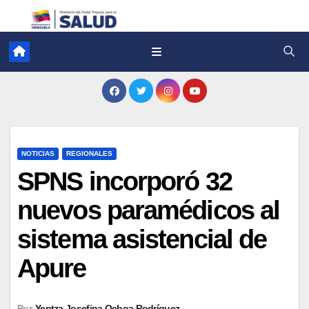
NOTICIAS
REGIONALES
SPNS incorporó 32
nuevos paramédicos al
sistema asistencial de
Apure
Por
Yentza Josefina Ochoa Rodríguez