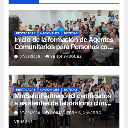
DESTACADAS
NACIONALES
NOTICIAS
Inicio de la formación de Agentes
Comunitarios para Personas con
Discapacidad en el Centro de
07/08/2026
YENDI BASQUEZ
Rehabilitación J.J. Arvelo
DESTACADAS
NACIONALES
NOTICIAS
MinSalud entregó 63 certificados
a asistentes de laboratorio clínico
para garantizar respaldo legal y
07/08/2026
ROIMAN FERMIN NAVARRO
profesional
VENEGAS