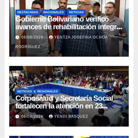
DESTACADAS
NACIONALES
NOTICIAS
Gobierno Bolivariano verificó
avances de rehabilitación integral
en el Hospital Dr. José María
06/08/2026
YENTZA JOSEFINA OCHOA
Vargas
RODRÍGUEZ
NOTICIAS
REGIONALES
Corposalud y Secretaría Social
fortalecen la atención en 23
municipios
06/08/2026
YENDI BASQUEZ