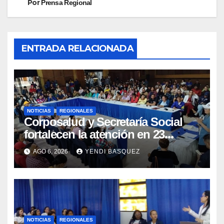
Por
Prensa Regional
ENTRADA RELACIONADA
NOTICIAS
REGIONALES
Corposalud y Secretaría Social
fortalecen la atención en 23
municipios
AGO 6, 2026
YENDI BASQUEZ
NOTICIAS
REGIONALES