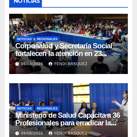
NOTICIAS
NOTICIAS
REGIONALES
Corposalud y Secretaría Social
fortalecen la atención en 23
municipios
06/08/2026
YENDI BASQUEZ
NOTICIAS
REGIONALES
Ministerio de Salud Capacita a 36
Profesionales para erradicar la
Tuberculosis en Yaracuy
06/08/2026
YENDI BASQUEZ