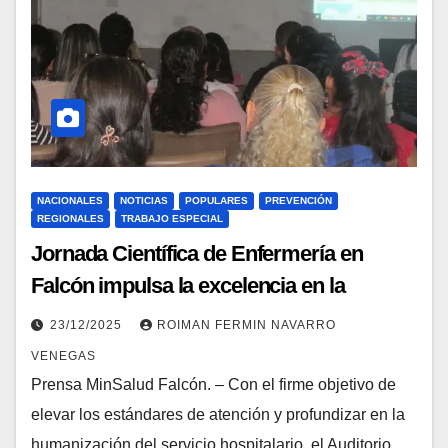
NACIONALES
NOTICIAS
POPULARES
PREVENCIÓN
REGIONALES
TRABAJO ESPECIAL
Jornada Científica de Enfermería en
Falcón impulsa la excelencia en la
atención de la materna crítica
23/12/2025
ROIMAN FERMIN NAVARRO
VENEGAS
Prensa MinSalud Falcón. – Con el firme objetivo de
elevar los estándares de atención y profundizar en la
humanización del servicio hospitalario, el Auditorio