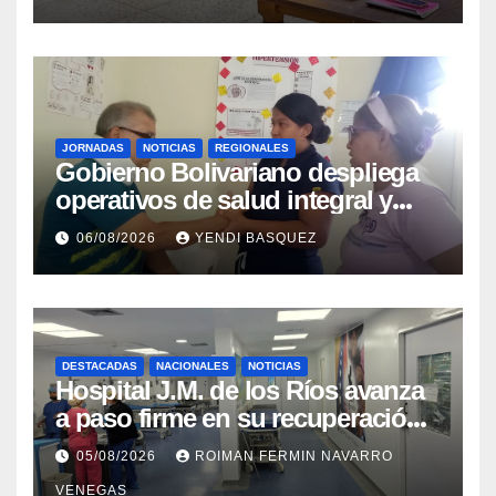
JORNADAS
NOTICIAS
REGIONALES
Gobierno Bolivariano despliega
operativos de salud integral y
protección social en los
06/08/2026
YENDI BASQUEZ
municipios Sucre y Mario
Briceño Iragorry del estado
Aragua
DESTACADAS
NACIONALES
NOTICIAS
Hospital J.M. de los Ríos avanza
a paso firme en su recuperación
tras los recientes eventos
05/08/2026
ROIMAN FERMIN NAVARRO
sísmicos
VENEGAS