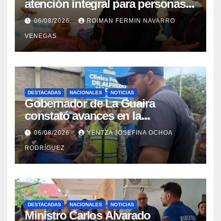
atención integral para personas
con discapacidad en
06/08/2026
ROIMAN FERMIN NAVARRO
campamentos de La Guaira
VENEGAS
DESTACADAS
NACIONALES
NOTICIAS
Gobernador de La Guaira
constató avances en la
rehabilitación del Hospitalito de
06/08/2026
YENTZA JOSEFINA OCHOA
Catia la Mar
RODRÍGUEZ
DESTACADAS
NACIONALES
NOTICIAS
Ministro Carlos Alvarado