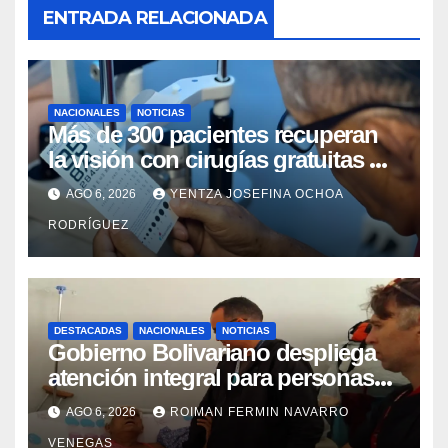
ENTRADA RELACIONADA
NACIONALES
NOTICIAS
Más de 300 pacientes recuperan
la visión con cirugías gratuitas de
cataratas en Zulia
AGO 6, 2026
YENTZA JOSEFINA OCHOA
RODRÍGUEZ
DESTACADAS
NACIONALES
NOTICIAS
Gobierno Bolivariano despliega
atención integral para personas
con discapacidad en
AGO 6, 2026
ROIMAN FERMIN NAVARRO
campamentos de La Guaira
VENEGAS