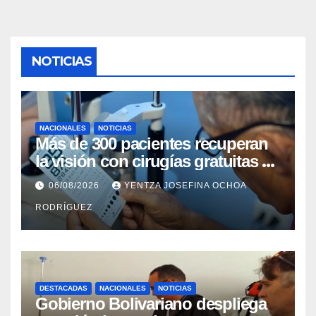
NOTICIAS
NACIONALES
NOTICIAS
Más de 300 pacientes recuperan
la visión con cirugías gratuitas de
cataratas en Zulia
06/08/2026
YENTZA JOSEFINA OCHOA
RODRÍGUEZ
DESTACADAS
NACIONALES
NOTICIAS
Gobierno Bolivariano despliega