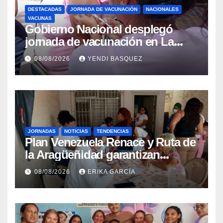
DESTACADAS
JORNADA DE VACUNACIÓN
NACIONALES
VACUNAS
Gobierno Nacional desplegó
jornada de vacunación en La
Guaira para garantizar protección
08/08/2026
YENDI BASQUEZ
epidemiológica
JORNADAS
NOTICIAS
TENDENCIAS
Plan Venezuela Renace y Ruta de
la Aragüeñidad garantizan
atención médica integral en
08/08/2026
ERIKA GARCÍA
Aragua