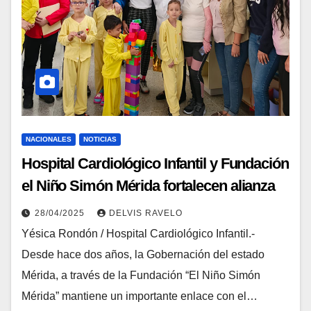
NACIONALES
NOTICIAS
Hospital Cardiológico Infantil y Fundación
el Niño Simón Mérida fortalecen alianza
por la salud de los niños con cardiopatías
28/04/2025
DELVIS RAVELO
congénitas
Yésica Rondón / Hospital Cardiológico Infantil.-
Desde hace dos años, la Gobernación del estado
Mérida, a través de la Fundación “El Niño Simón
Mérida” mantiene un importante enlace con el…