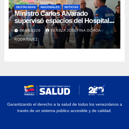
DESTACADAS
NACIONALES
NOTICIAS
Ministro Carlos Alvarado
supervisó espacios del Hospital
Dermatológico Dr. Martín Vegas
06/08/2026
YENTZA JOSEFINA OCHOA
en La Guaira
RODRÍGUEZ
Garantizando el derecho a la salud de todos los venezolanos a
través de un sistema público accesible y de calidad.