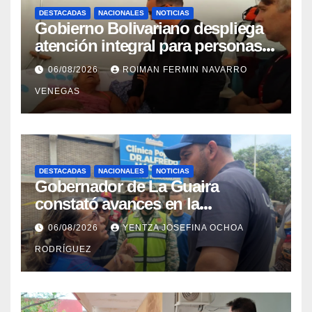
DESTACADAS
NACIONALES
NOTICIAS
Gobierno Bolivariano despliega
atención integral para personas
con discapacidad en
06/08/2026
ROIMAN FERMIN NAVARRO
campamentos de La Guaira
VENEGAS
DESTACADAS
NACIONALES
NOTICIAS
Gobernador de La Guaira
constató avances en la
rehabilitación del Hospitalito de
06/08/2026
YENTZA JOSEFINA OCHOA
Catia la Mar
RODRÍGUEZ