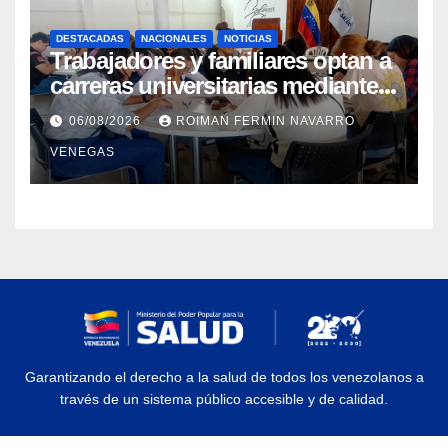
DESTACADAS
NACIONALES
NOTICIAS
Trabajadores y familiares optan a
carreras universitarias mediante
convenio entre MinSalud y la
06/08/2026
ROIMAN FERMIN NAVARRO
UCV
VENEGAS
Garantizando el derecho a la salud de todos los venezolanos a
través de un sistema público accesible y de calidad.