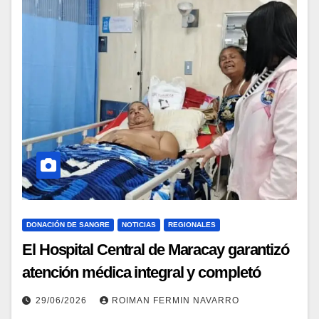
DONACIÓN DE SANGRE
NOTICIAS
REGIONALES
El Hospital Central de Maracay garantizó
atención médica integral y completó
reservas de sangre tras sismo
29/06/2026
ROIMAN FERMIN NAVARRO