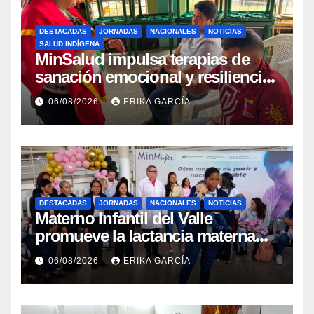
DESTACADAS
JORNADAS
NACIONALES
NOTICIAS
SALUD INDÍGENA
MinSalud impulsa terapias de
sanación emocional y resiliencia
post-sismo junto a comunidades
06/08/2026
ERIKA GARCÍA
indígenas en Caracas
DESTACADAS
JORNADAS
NACIONALES
NOTICIAS
Materno Infantil del Valle
promueve la lactancia materna
como un inicio sostenible para la
06/08/2026
ERIKA GARCÍA
vida