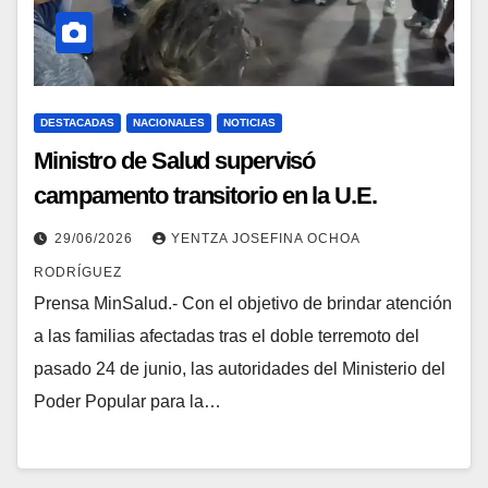
DESTACADAS
NACIONALES
NOTICIAS
Ministro de Salud supervisó
campamento transitorio en la U.E.
Estadal La Guaira
29/06/2026
YENTZA JOSEFINA OCHOA
RODRÍGUEZ
Prensa MinSalud.- Con el objetivo de brindar atención
a las familias afectadas tras el doble terremoto del
pasado 24 de junio, las autoridades del Ministerio del
Poder Popular para la…