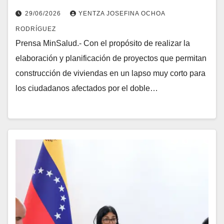
transitorios y supervisó atención en La
29/06/2026
YENTZA JOSEFINA OCHOA
Guaira
RODRÍGUEZ
Prensa MinSalud.- Con el propósito de realizar la
elaboración y planificación de proyectos que permitan
construcción de viviendas en un lapso muy corto para
los ciudadanos afectados por el doble…