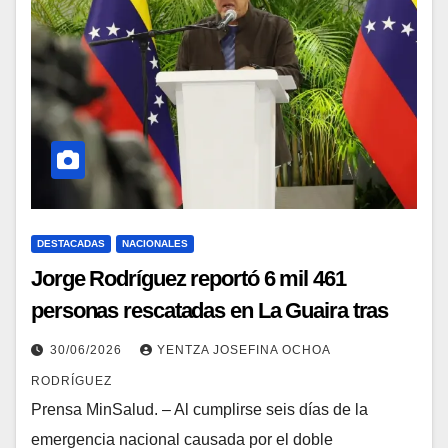
DESTACADAS
NACIONALES
Jorge Rodríguez reportó 6 mil 461
personas rescatadas en La Guaira tras
emergencia sísmica
30/06/2026
YENTZA JOSEFINA OCHOA
RODRÍGUEZ
Prensa MinSalud. – Al cumplirse seis días de la
emergencia nacional causada por el doble