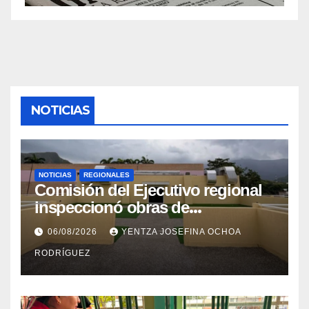
NOTICIAS
NOTICIAS
REGIONALES
Comisión del Ejecutivo regional
inspeccionó obras de
recuperación en la Maternidad
06/08/2026
YENTZA JOSEFINA OCHOA
Integral Aragua
RODRÍGUEZ