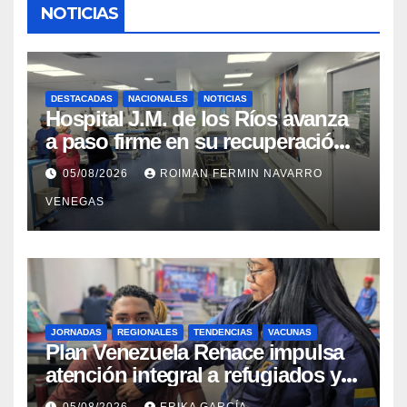
NOTICIAS
DESTACADAS
NACIONALES
NOTICIAS
Hospital J.M. de los Ríos avanza
a paso firme en su recuperación
tras los recientes eventos
05/08/2026
ROIMAN FERMIN NAVARRO
sísmicos
VENEGAS
JORNADAS
REGIONALES
TENDENCIAS
VACUNAS
​Plan Venezuela Renace impulsa
atención integral a refugiados y
evaluación de vacunación en
05/08/2026
ERIKA GARCÍA