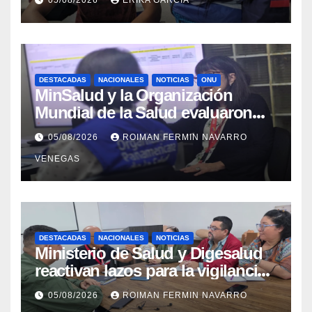
Aragua
DESTACADAS
NACIONALES
NOTICIAS
ONU
MinSalud y la Organización
Mundial de la Salud evaluaron
propuesta técnica integral en
05/08/2026
ROIMAN FERMIN NAVARRO
materia de agua saneamiento e
VENEGAS
higiene ante contingencia
sísmica
DESTACADAS
NACIONALES
NOTICIAS
Ministerio de Salud y Digesalud
reactivan lazos para la vigilancia
epidemiológica y el control de
05/08/2026
ROIMAN FERMIN NAVARRO
enfermedades