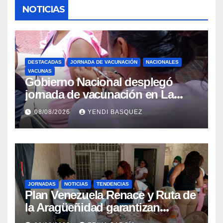
NOTICIAS
DESTACADAS
JORNADA DE VACUNACIÓN
NACIONALES
VACUNAS
Gobierno Nacional desplegó
jornada de vacunación en La
Guaira para garantizar protección
08/08/2026
YENDI BASQUEZ
epidemiológica
JORNADAS
NOTICIAS
TENDENCIAS
Plan Venezuela Renace y Ruta de
la Aragüeñidad garantizan
atención médica integral en