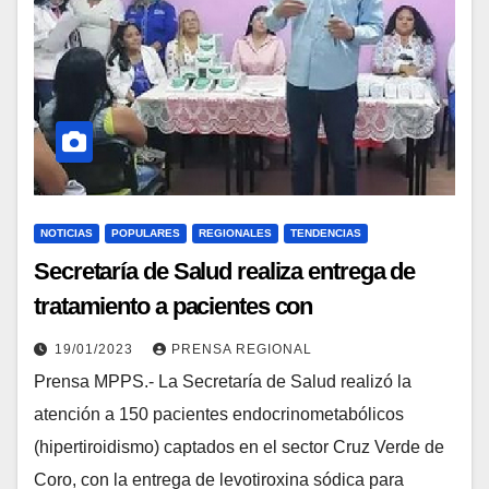
NOTICIAS
POPULARES
REGIONALES
TENDENCIAS
Secretaría de Salud realiza entrega de
tratamiento a pacientes con
hipertiroidismo en Falcón
19/01/2023
PRENSA REGIONAL
Prensa MPPS.- La Secretaría de Salud realizó la
atención a 150 pacientes endocrinometabólicos
(hipertiroidismo) captados en el sector Cruz Verde de
Coro, con la entrega de levotiroxina sódica para