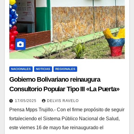
NACIONALES
NOTICIAS
REGIONALES
Gobierno Bolivariano reinaugura
Consultorio Popular Tipo III «La Puerta»
en el municipio Valera
17/05/2025
DELVIS RAVELO
Prensa Mpps Trujillo.- Con el firme propósito de seguir
fortaleciendo el Sistema Público Nacional de Salud,
este viernes 16 de mayo fue reinaugurado el