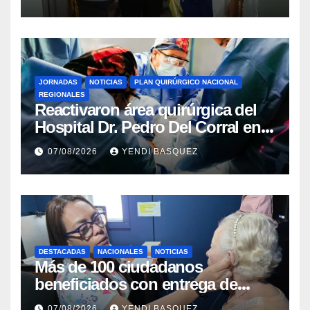
Rincón
JORNADAS
NOTICIAS
PLAN QUIRÚRGICO NACIONAL
REGIONALES
Reactivaron área quirúrgica del
Hospital Dr. Pedro Del Corral en
Guárico
07/08/2026
YENDI BASQUEZ
DESTACADAS
NACIONALES
NOTICIAS
Más de 100 ciudadanos
beneficiados con entrega de
prótesis auditivas en el Centro de
07/08/2026
YENDI BASQUEZ