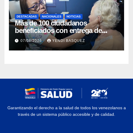
DESTACADAS
NACIONALES
NOTICIAS
Más de 100 ciudadanos
beneficiados con entrega de
prótesis auditivas en el Centro de
07/08/2026
YENDI BASQUEZ
Rehabilitación J.J. Arvelo
Garantizando el derecho a la salud de todos los venezolanos a
través de un sistema público accesible y de calidad.