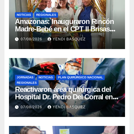
NOTICIAS
REGIONALES
​Amazonas: Inauguraron Rincón
Madre-Bebé en el CPT II Brisas
del Aeropuerto ​Inauguraron
07/08/2026
YENDI BASQUEZ
Rincón
JORNADAS
NOTICIAS
PLAN QUIRÚRGICO NACIONAL
REGIONALES
Reactivaron área quirúrgica del
Hospital Dr. Pedro Del Corral en
Guárico
07/08/2026
YENDI BASQUEZ