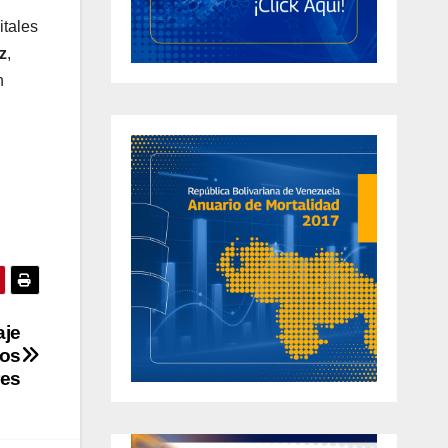
itales
z
,
n
aje
los
res