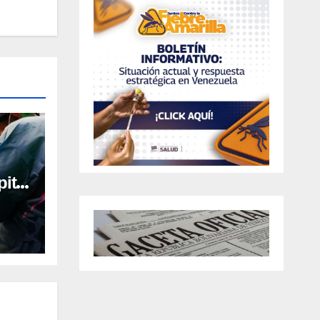
ital
al en