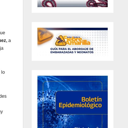
que
uez,
a
ja
 lo
ades
uy