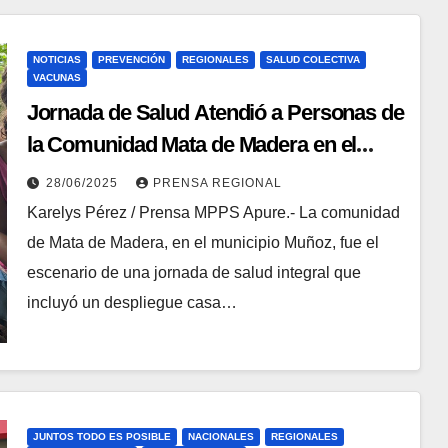
NOTICIAS
PREVENCIÓN
REGIONALES
SALUD COLECTIVA
VACUNAS
Jornada de Salud Atendió a Personas de
la Comunidad Mata de Madera en el
Municipio Muñoz en Apure
28/06/2025
PRENSA REGIONAL
Karelys Pérez / Prensa MPPS Apure.- La comunidad
de Mata de Madera, en el municipio Muñoz, fue el
escenario de una jornada de salud integral que
incluyó un despliegue casa…
JUNTOS TODO ES POSIBLE
NACIONALES
REGIONALES