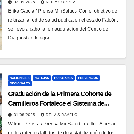
Falcón
02/09/2025
KEILA CORREA
Erika García / Prensa MinSalud.- Con el objetivo de
reforzar la red de salud pública en el estado Falcón,
se llevó a cabo la reinauguración del Centro de
Diagnóstico Integral…
NACIONALES
NOTICIAS
POPULARES
PREVENCIÓN
REGIONALES
Graduación de la Primera Cohorte de
Camilleros Fortalece el Sistema de
Salud en Trujillo
31/08/2025
DELVIS RAVELO
Wilmer Pereira / Prensa MinSalud Trujillo.- A pesar
de los intentos fallidos de desestabilización de los