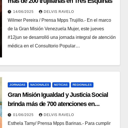
más de 200 trujillanas en Tres Esquinas
14/06/2025
DELVIS RAVELO
Wilmer Pereira / Prensa Mpps Trujillo.- En el marco
de la Gran Misión Venezuela Mujer, este jueves
#12jun se desarrolló una jornada integral de atención
médica en el Consultorio Popular…
JORNADAS
NACIONALES
NOTICIAS
REGIONALES
Gran Misión Igualdad y Justicia Social
brinda más de 700 atenciones en
Barinas.
01/06/2025
DELVIS RAVELO
Esthela Tamy/ Prensa Mpps Barinas.- Para cumplir