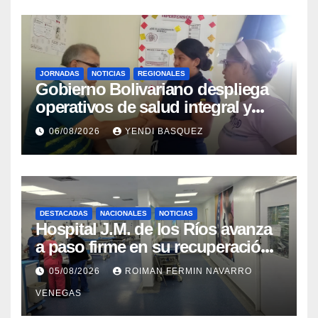
JORNADAS
NOTICIAS
REGIONALES
Gobierno Bolivariano despliega
operativos de salud integral y
protección social en los
06/08/2026
YENDI BASQUEZ
municipios Sucre y Mario
Briceño Iragorry del estado
Aragua
DESTACADAS
NACIONALES
NOTICIAS
Hospital J.M. de los Ríos avanza
a paso firme en su recuperación
tras los recientes eventos
05/08/2026
ROIMAN FERMIN NAVARRO
sísmicos
VENEGAS