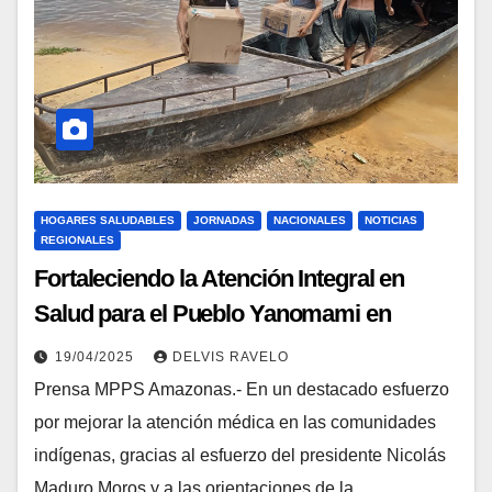
HOGARES SALUDABLES
JORNADAS
NACIONALES
NOTICIAS
REGIONALES
Fortaleciendo la Atención Integral en
Salud para el Pueblo Yanomami en
Amazonas
19/04/2025
DELVIS RAVELO
Prensa MPPS Amazonas.- En un destacado esfuerzo
por mejorar la atención médica en las comunidades
indígenas, gracias al esfuerzo del presidente Nicolás
Maduro Moros y a las orientaciones de la…