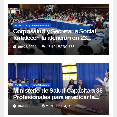
NOTICIAS
REGIONALES
Corposalud y Secretaría Social
fortalecen la atención en 23
municipios
06/08/2026
YENDI BASQUEZ
NOTICIAS
REGIONALES
Ministerio de Salud Capacita a 36
Profesionales para erradicar la
Tuberculosis en Yaracuy
06/08/2026
YENDI BASQUEZ