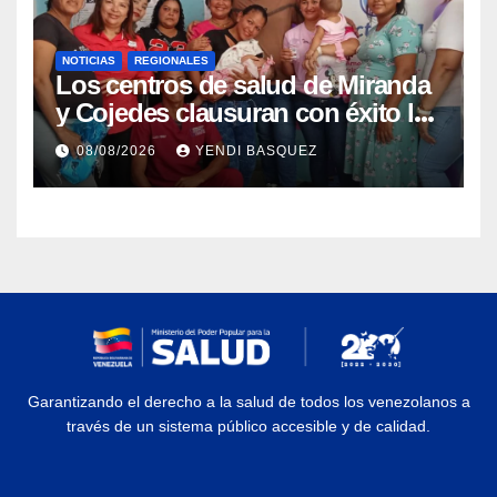
NOTICIAS
REGIONALES
Los centros de salud de Miranda
y Cojedes clausuran con éxito la
Semana Mundial de la Lactancia
08/08/2026
YENDI BASQUEZ
Materna
Garantizando el derecho a la salud de todos los venezolanos a
través de un sistema público accesible y de calidad.