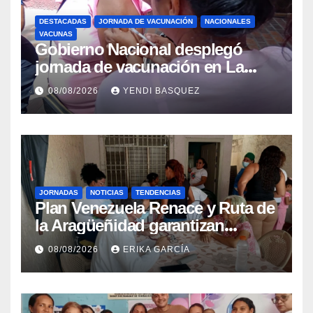
DESTACADAS
JORNADA DE VACUNACIÓN
NACIONALES
VACUNAS
Gobierno Nacional desplegó
jornada de vacunación en La
Guaira para garantizar protección
08/08/2026
YENDI BASQUEZ
epidemiológica
JORNADAS
NOTICIAS
TENDENCIAS
Plan Venezuela Renace y Ruta de
la Aragüeñidad garantizan
atención médica integral en
08/08/2026
ERIKA GARCÍA
Aragua