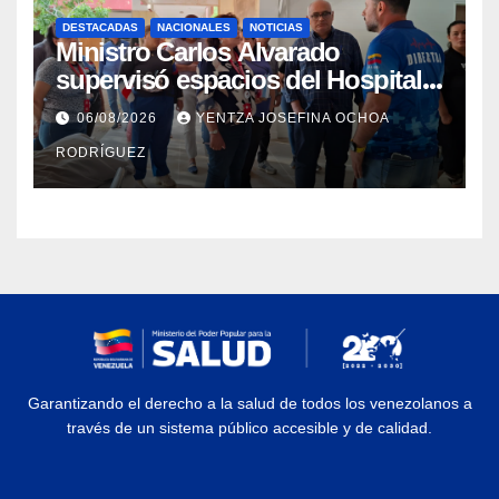
DESTACADAS
NACIONALES
NOTICIAS
Ministro Carlos Alvarado
supervisó espacios del Hospital
Dermatológico Dr. Martín Vegas
06/08/2026
YENTZA JOSEFINA OCHOA
en La Guaira
RODRÍGUEZ
Garantizando el derecho a la salud de todos los venezolanos a
través de un sistema público accesible y de calidad.