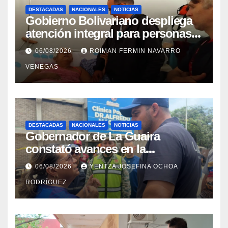
DESTACADAS
NACIONALES
NOTICIAS
Gobierno Bolivariano despliega
atención integral para personas
con discapacidad en
06/08/2026
ROIMAN FERMIN NAVARRO
campamentos de La Guaira
VENEGAS
DESTACADAS
NACIONALES
NOTICIAS
Gobernador de La Guaira
constató avances en la
rehabilitación del Hospitalito de
06/08/2026
YENTZA JOSEFINA OCHOA
Catia la Mar
RODRÍGUEZ