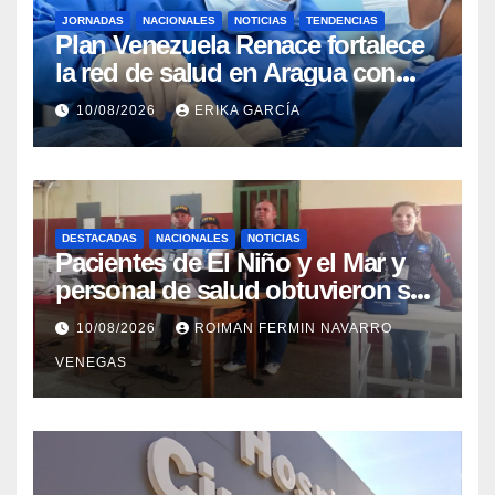
JORNADAS
NACIONALES
NOTICIAS
TENDENCIAS
Plan Venezuela Renace fortalece
la red de salud en Aragua con
atención quirúrgica y jornadas
10/08/2026
ERIKA GARCÍA
integrales en cuatro municipios
DESTACADAS
NACIONALES
NOTICIAS
Pacientes de El Niño y el Mar y
personal de salud obtuvieron sus
cédulas en La Guaira
10/08/2026
ROIMAN FERMIN NAVARRO
VENEGAS