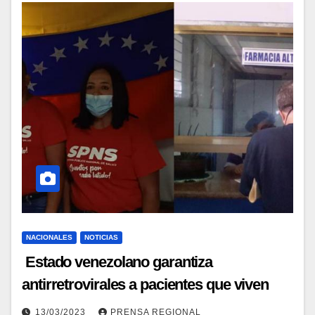
NACIONALES
NOTICIAS
Estado venezolano garantiza
antirretrovirales a pacientes que viven
con VIH
13/03/2023
PRENSA REGIONAL