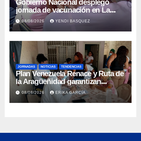
Gobierno Nacional desplegó
jornada de vacunación en La
Guaira para garantizar protección
08/08/2026
YENDI BASQUEZ
epidemiológica
JORNADAS
NOTICIAS
TENDENCIAS
Plan Venezuela Renace y Ruta de
la Aragüeñidad garantizan
atención médica integral en
08/08/2026
ERIKA GARCÍA
Aragua