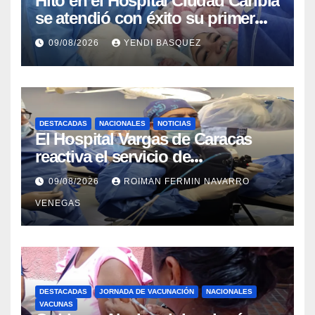
Hito en el Hospital Ciudad Caribia
se atendió con éxito su primer
parto gemelar
09/08/2026
YENDI BASQUEZ
DESTACADAS
NACIONALES
NOTICIAS
El Hospital Vargas de Caracas
reactiva el servicio de
Colangiopancreatografía
09/08/2026
ROIMAN FERMIN NAVARRO
Retrógrada Endoscópica para
VENEGAS
beneficiar a cientos de pacientes
DESTACADAS
JORNADA DE VACUNACIÓN
NACIONALES
VACUNAS