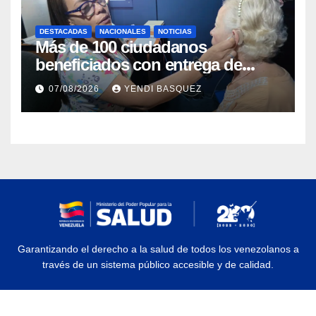
DESTACADAS
NACIONALES
NOTICIAS
Más de 100 ciudadanos
beneficiados con entrega de
prótesis auditivas en el Centro de
07/08/2026
YENDI BASQUEZ
Rehabilitación J.J. Arvelo
Garantizando el derecho a la salud de todos los venezolanos a
través de un sistema público accesible y de calidad.