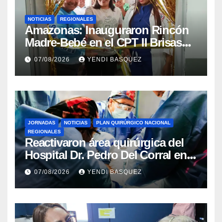
NOTICIAS
REGIONALES
​Amazonas: Inauguraron Rincón
Madre-Bebé en el CPT II Brisas
del Aeropuerto ​Inauguraron
07/08/2026
YENDI BASQUEZ
Rincón
JORNADAS
NOTICIAS
PLAN QUIRÚRGICO NACIONAL
REGIONALES
Reactivaron área quirúrgica del
Hospital Dr. Pedro Del Corral en
Guárico
07/08/2026
YENDI BASQUEZ