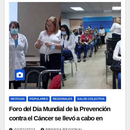
NOTICIAS
POPULARES
REGIONALES
SALUD COLECTIVA
Foro del Día Mundial de la Prevención
contra el Cáncer se llevó a cabo en
Cojedes
03/02/2023
PRENSA REGIONAL