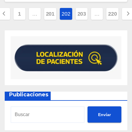
1
…
201
202
203
…
220
Publicaciones
Envíar