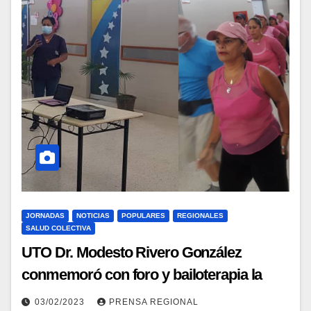
JORNADAS
NOTICIAS
POPULARES
REGIONALES
SALUD COLECTIVA
UTO Dr. Modesto Rivero González
conmemoró con foro y bailoterapia la
prevención del cáncer
03/02/2023
PRENSA REGIONAL