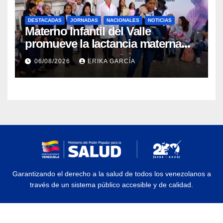
DESTACADAS
JORNADAS
NACIONALES
NOTICIAS
Materno Infantil del Valle
promueve la lactancia materna
como un inicio sostenible para la
06/08/2026
ERIKA GARCÍA
vida
Garantizando el derecho a la salud de todos los venezolanos a
través de un sistema público accesible y de calidad.