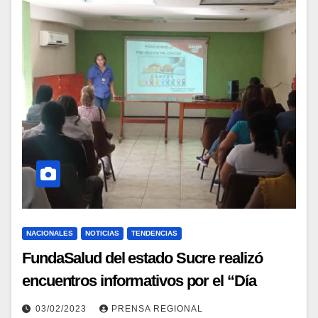
NACIONALES
NOTICIAS
TENDENCIAS
FundaSalud del estado Sucre realizó
encuentros informativos por el “Día
Mundial Contra el Cáncer”
03/02/2023
PRENSA REGIONAL