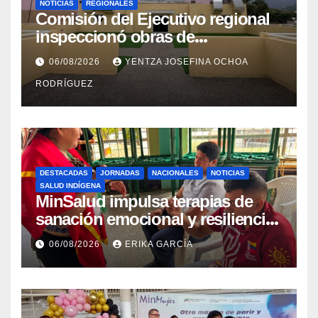
NOTICIAS
REGIONALES
Comisión del Ejecutivo regional
inspeccionó obras de
recuperación en la Maternidad
06/08/2026
YENTZA JOSEFINA OCHOA
Integral Aragua
RODRÍGUEZ
DESTACADAS
JORNADAS
NACIONALES
NOTICIAS
SALUD INDÍGENA
MinSalud impulsa terapias de
sanación emocional y resiliencia
post-sismo junto a comunidades
06/08/2026
ERIKA GARCÍA
indígenas en Caracas