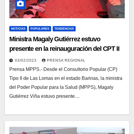
NOTICIAS
POPULARES
TENDENCIAS
Ministra Magaly Gutiérrez estuvo
presente en la reinauguración del CPT II
“Las Lomas” en Barinas y participó en
03/02/2023
PRENSA REGIONAL
las AC
Prensa MPPS.- Desde el Consultorio Popular (CP)
Tipo II de Las Lomas en el estado Barinas, la ministra
del Poder Popular para la Salud (MPPS), Magaly
Gutiérrez Viña estuvo presente…