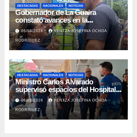
DESTACADAS
NACIONALES
NOTICIAS
Gobernador de La Guaira
constató avances en la
rehabilitación del Hospitalito de
06/08/2026
YENTZA JOSEFINA OCHOA
Catia la Mar
RODRÍGUEZ
DESTACADAS
NACIONALES
NOTICIAS
Ministro Carlos Alvarado
supervisó espacios del Hospital
Dermatológico Dr. Martín Vegas
06/08/2026
YENTZA JOSEFINA OCHOA
en La Guaira
RODRÍGUEZ