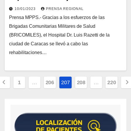
embellecimiento del Hospital Dr. Luis
10/01/2023
PRENSA REGIONAL
Razetti
Prensa MPPS.- Gracias a los esfuerzos de las
Brigadas Comunitarias Militares de Salud
(BRICOMILES), el Hospital Dr. Luis Razetti de la
ciudad de Caracas se llevó a cabo las
rehabilitaciones…
1
…
206
207
208
…
220