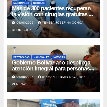
NACIONALES
NOTICIAS
Más de 300 pacientes recuperan
la visión con cirugías gratuitas de
cataratas en Zulia
06/08/2026
YENTZA JOSEFINA OCHOA
RODRÍGUEZ
DESTACADAS
NACIONALES
NOTICIAS
Gobierno Bolivariano despliega
atención integral para personas
con discapacidad en
06/08/2026
ROIMAN FERMIN NAVARRO
campamentos de La Guaira
VENEGAS