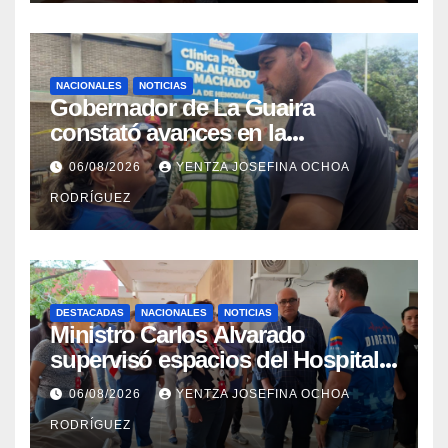
NACIONALES
NOTICIAS
Gobernador de La Guaira
constató avances en la
rehabilitación del Hospitalito de
06/08/2026
YENTZA JOSEFINA OCHOA
Catia la Mar
RODRÍGUEZ
DESTACADAS
NACIONALES
NOTICIAS
Ministro Carlos Alvarado
supervisó espacios del Hospital
Dermatológico Dr. Martín Vegas
06/08/2026
YENTZA JOSEFINA OCHOA
en La Guaira
RODRÍGUEZ