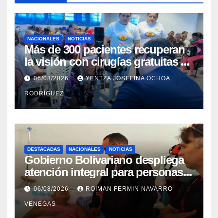
NACIONALES
NOTICIAS
Más de 300 pacientes recuperan
la visión con cirugías gratuitas de
cataratas en Zulia
06/08/2026
YENTZA JOSEFINA OCHOA
RODRÍGUEZ
DESTACADAS
NACIONALES
NOTICIAS
Gobierno Bolivariano despliega
atención integral para personas
con discapacidad en
06/08/2026
ROIMAN FERMIN NAVARRO
campamentos de La Guaira
VENEGAS